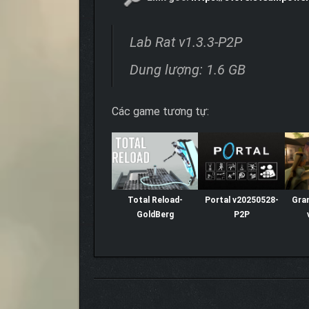
Lab Rat v1.3.3-P2P
Dung lượng: 1.6 GB
Các game tương tự:
Total Reload-
Portal v20250528-
Gra
GoldBerg
P2P