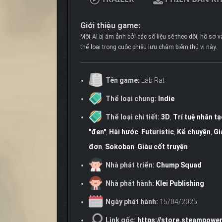
Giới thiệu game:
Một AI bị ám ảnh bởi các số liệu sẽ theo dõi, hồ sơ 
thể loại trong cuộc phiêu lưu châm biếm thú vị này.
Tên game:
Lab Rat
Thể loại chung:
Indie
Thể loại chi tiết:
3D
,
Trí tuệ nhân t
"đen"
,
Hài hước
,
Futuristic
,
Kể chuyện
,
Gi
đơn
,
Sokoban
,
Giàu cốt truyện
Nhà phát triển:
Chump Squad
Nhà phát hành:
Klei Publishing
Ngày phát hành:
15/04/2025
Link gốc:
https://store.steampowe