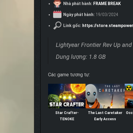
Nhà phát hành:
FRAME BREAK
Ngày phát hành:
19/03/2024
Link gốc:
https://store.steampowe
Lightyear Frontier Rev Up and
Dung lượng: 1.8 GB
Các game tương tự:
Star Crafter-
The Last Caretaker
Occ
TENOKE
Early Access