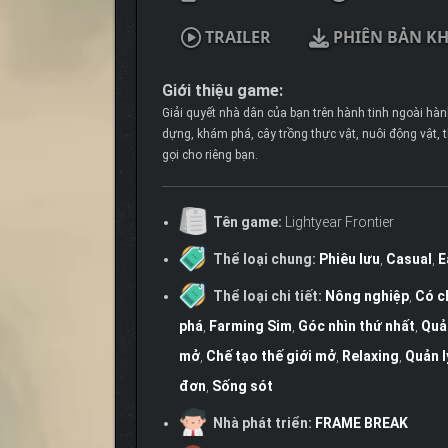
TRAILER
PHIÊN BẢN K
Giới thiệu game:
Giải quyết nhà dân của bạn trên hành tinh ngoài hà
dựng, khám phá, cây trồng thực vật, nuôi động vật, 
gọi cho riêng bạn.
Tên game:
Lightyear Frontier
Thể loại chung:
Phiêu lưu
,
Casual
,
E
Thể loại chi tiết:
Nông nghiệp
,
Có c
phá
,
Farming Sim
,
Góc nhìn thứ nhất
,
Quả
mở
,
Chế tạo thế giới mở
,
Relaxing
,
Quản l
đơn
,
Sống sót
Nhà phát triển:
FRAME BREAK