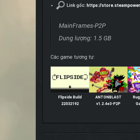
Link gốc:
https://store.steampow
MainFrames-P2P
Dung lượng: 1.5 GB
Các game tương tự:
Flipside Build
ANTONBLAST
Rug
22032192
v1.2.4e3-P2P
G