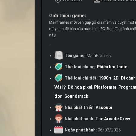
Giới thiệu game:
Mainframes mời bạn gặp gỡ đĩa mềm và duyệt một n
máy tính để bàn của màn hình PC. Bạn đã giành ch
này!
Tên game:
MainFrames
Thể loại chung:
Phiêu lưu
,
Indie
Thể loại chi tiết:
1990's
,
2D
,
Đi cảnh
Vật lý
,
Đồ họa pixel
,
Platformer
,
Progra
đơn
,
Soundtrack
Nhà phát triển:
Assoupi
Nhà phát hành:
The Arcade Crew
Ngày phát hành:
06/03/2025