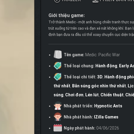
Giới thiệu game:
Trở thành Medic - một anh hùng chiến tranh thực s
trút xuống từ trên cao và đạn xé nát không khí. Bạn
định bạn đưa ra đều có thể xoay chuyển cục diện trậ
Tên game:
Medic: Pacific War
Thể loại chung:
Hành động
,
Early A
Thể loại chi tiết:
3D
,
Hành động phi
thứ nhất
,
Bắn súng góc nhìn thứ nhất
,
Lịc
súng
,
Chơi đơn
,
Lén lút
,
Chiến thuật
,
Chiế
Nhà phát triển:
Hypnotic Ants
Nhà phát hành:
IZilla Games
Ngày phát hành:
04/06/2026