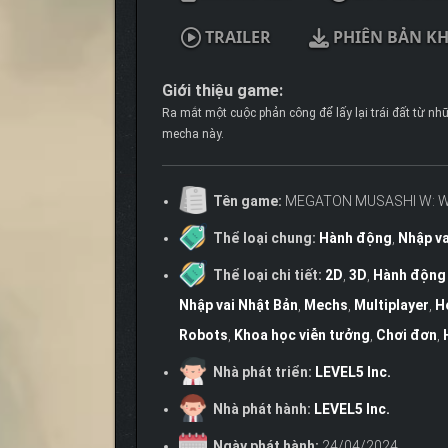
TRAILER
PHIÊN BẢN K
Giới thiệu game:
Ra mắt một cuộc phản công để lấy lại trái đất từ ​​
mecha này.
Tên game:
MEGATON MUSASHI W: W
Thể loại chung:
Hành động
,
Nhập va
Thể loại chi tiết:
2D
,
3D
,
Hành động 
Nhập vai Nhật Bản
,
Mechs
,
Multiplayer
,
H
Robots
,
Khoa học viễn tưởng
,
Chơi đơn
,
Nhà phát triển:
LEVEL5 Inc.
Nhà phát hành:
LEVEL5 Inc.
Ngày phát hành:
24/04/2024