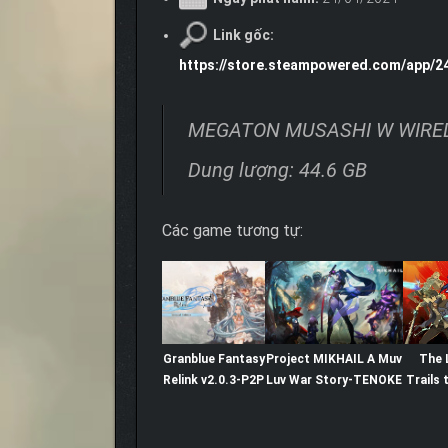
Link gốc:
https://store.steampowered.com/app
MEGATON MUSASHI W WIRED
Dung lượng: 44.6 GB
Các game tương tự:
Granblue Fantasy
Project MIKHAIL A Muv
The 
Relink v2.0.3-P2P
Luv War Story-TENOKE
Trails 