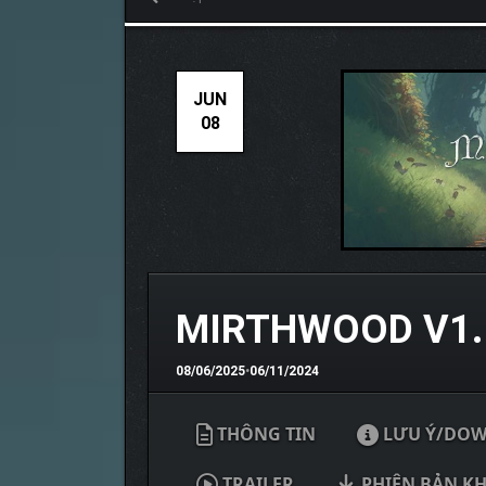
JUN
08
MIRTHWOOD V1.
08/06/2025
•
06/11/2024
THÔNG TIN
LƯU Ý/DO
TRAILER
PHIÊN BẢN K