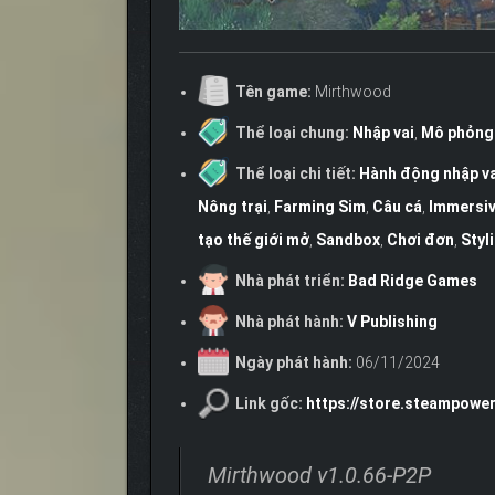
Tên game:
Mirthwood
Thể loại chung:
Nhập vai
,
Mô phỏng
Thể loại chi tiết:
Hành động nhập va
Nông trại
,
Farming Sim
,
Câu cá
,
Immersiv
tạo thế giới mở
,
Sandbox
,
Chơi đơn
,
Styl
Nhà phát triển:
Bad Ridge Games
Nhà phát hành:
V Publishing
Ngày phát hành:
06/11/2024
Link gốc:
https://store.steampow
Mirthwood v1.0.66-P2P