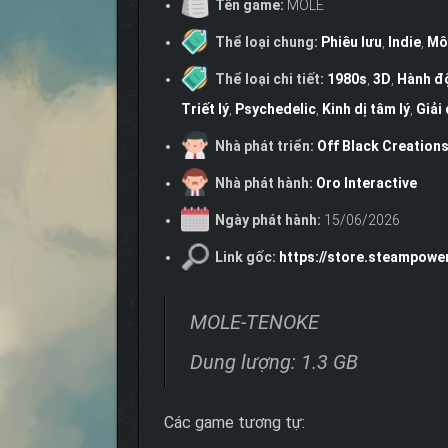
Tên game:
MOLE
Thể loại chung:
Phiêu lưu
,
Indie
,
Mô
Thể loại chi tiết:
1980s
,
3D
,
Hành độ
Triết lý
,
Psychedelic
,
Kinh dị tâm lý
,
Giải
Nhà phát triển:
Off Black Creation
Nhà phát hành:
Oro Interactive
Ngày phát hành:
15/06/2026
Link gốc:
https://store.steampow
MOLE-TENOKE
Dung lượng: 1.3 GB
Các game tương tự: