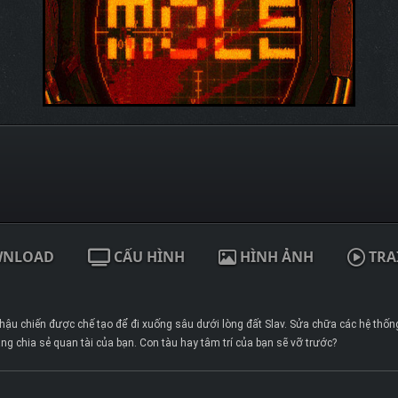
WNLOAD
CẤU HÌNH
HÌNH ẢNH
TRA
ậu chiến được chế tạo để đi xuống sâu dưới lòng đất Slav. Sửa chữa các hệ thống b
ng chia sẻ quan tài của bạn. Con tàu hay tâm trí của bạn sẽ vỡ trước?