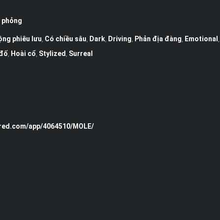
 phỏng
ng phiêu lưu
,
Có chiều sâu
,
Dark
,
Driving
,
Phản địa đàng
,
Emotional
 đố
,
Hoài cổ
,
Stylized
,
Surreal
s
ered.com/app/4064510/MOLE/