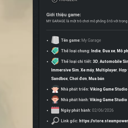
Giới thiệu game:
MY GARAGE là một trò chơi mô phỏng ô tô với trọng t
Tên game:
My Garage
Thể loại chung:
Indie
,
Đua xe
,
Mô p
Thể loại chi tiết:
3D
,
Automobile Si
Immersive Sim
,
Xe máy
,
Multiplayer
,
Hợp 
Sandbox
,
Chơi đơn
,
Mua bán
Nhà phát triển:
Viking Game Studio
Nhà phát hành:
Viking Game Studio
Ngày phát hành:
02/06/2026
Link gốc:
https://store.steampow