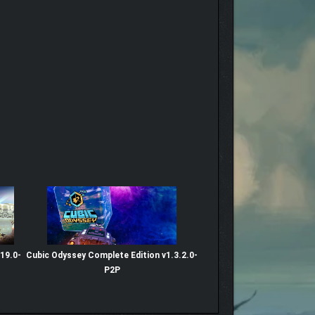
.19.0-
Cubic Odyssey Complete Edition v1.3.2.0-
P2P