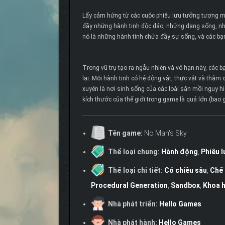
Lấy cảm hứng từ các cuộc phiêu lưu tưởng tượng mà 
đầy những hành tinh độc đáo, những dạng sống, nh
nó là những hành tinh chứa đầy sự sống, và các bạn
Trong vũ trụ tạo ra ngẫu nhiên và vô hạn này, các 
lại. Mỗi hành tinh có hệ động vật, thực vật và thậ
xuyên là nơi sinh sống của các loài săn mồi nguy h
kích thước của thế giới trong game là quá lớn (bao 
Tên game:
No Man's Sky
Thể loại chung:
Hành động
,
Phiêu l
Thể loại chi tiết:
Có chiều sâu
,
Chế 
Procedural Generation
,
Sandbox
,
Khoa h
Nhà phát triển:
Hello Games
Nhà phát hành:
Hello Games