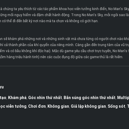
chúng ta yêu thích từ các tác phẩm khoa học viễn tưởng kinh điển, No Man's Sky 
ững mối nguy hiểm và đậm chất hành động. Trong No Man's Sky, mỗi ngôi sao là 
 có thể đi đến bất kỳ nơi nào mà ta chọn và không có giới hạn.
bạn sẽ khám phá những nơi và những sinh vật mà chưa từng có người chơi nào khác 
m chí cả thành phần của khí quyển của riêng mình. Càng gần đến trung tâm của vũ 
iểm và có bầu không khí độc hại). Mặc dù game yêu cầu chơi trực tuyến, No Man's S
gồm hàng triệu hành tinh) nên các cuộc đụng độ giữa các game thủ là rất hiếm.
ưu
tạo
,
Khám phá
,
Góc nhìn thứ nhất
,
Bắn súng góc nhìn thứ nhất
,
Multip
ọc viễn tưởng
,
Chơi đơn
,
Không gian
,
Giả lập không gian
,
Sống sót
,
T