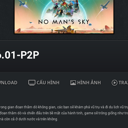
.01-P2P
WNLOAD
CẤU HÌNH
HÌNH ẢNH
TRA
rong gian đoạn thăm dò không gian, các bạn sẽ khám phá vũ trụ và đi du lịch vũ trụ
n đoạn thăm dò và chiến đấu trên bề mặt của hành tinh, game sẽ trông giống như 
 mà còn cả ở dưới nước và trên không.