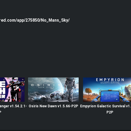
ered.com/app/275850/No_Mans_Sky/
nger v1.54.2.1-
Osiris New Dawn v1.5.66-P2P
Empyrion Galactic Survival v1
P
P2P