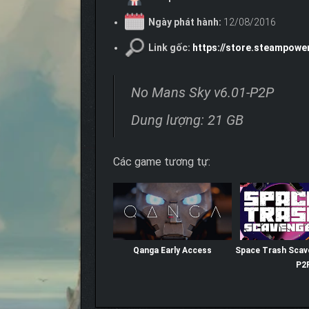
Ngày phát hành:
12/08/2016
Link gốc:
https://store.steampow
No Mans Sky v6.01-P2P
Dung lượng: 21 GB
Các game tương tự:
Qanga Early Access
Space Trash Scave
P2