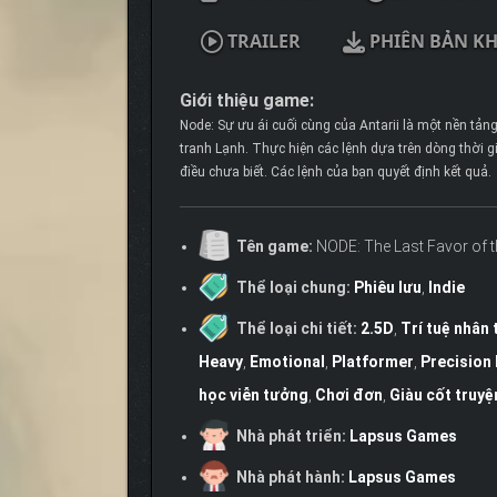
TRAILER
PHIÊN BẢN K
Giới thiệu game:
Node: Sự ưu ái cuối cùng của Antarii là một nền tả
tranh Lạnh. Thực hiện các lệnh dựa trên dòng thời 
điều chưa biết. Các lệnh của bạn quyết định kết quả.
Tên game:
NODE: The Last Favor of th
Thể loại chung:
Phiêu lưu
,
Indie
Thể loại chi tiết:
2.5D
,
Trí tuệ nhân 
Heavy
,
Emotional
,
Platformer
,
Precision
học viễn tưởng
,
Chơi đơn
,
Giàu cốt truyệ
Nhà phát triển:
Lapsus Games
Nhà phát hành:
Lapsus Games