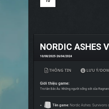
10
NORDIC ASHES V
10/08/2025
•
26/04/2024
THÔNG TIN
LƯU Ý/DO
Giới thiệu game:
Tro tàn Bắc Âu: Những người sống sót của Ragnarok,
Tên game:
Nordic Ashes: Survivors 