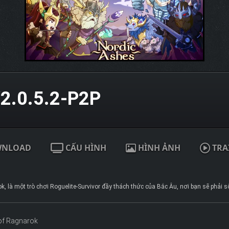
2.0.5.2-P2P
WNLOAD
CẤU HÌNH
HÌNH ẢNH
TRA
 là một trò chơi Roguelite-Survivor đầy thách thức của Bắc Âu, nơi bạn sẽ phải 
of Ragnarok