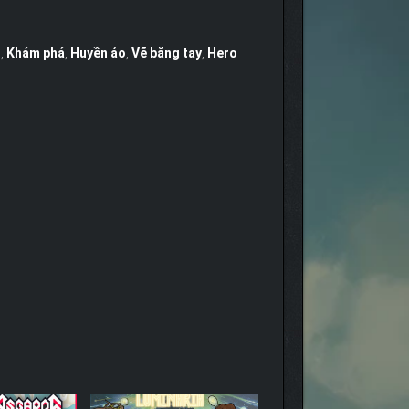
n
,
Khám phá
,
Huyền ảo
,
Vẽ bằng tay
,
Hero