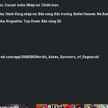
ưu
,
Casual
,
Indie
,
Nhập vai
,
Chiến lược
ike
,
Hành động nhập vai
,
Bắn súng đấu trường
,
Bullet Heaven
,
Né đạ
ike
,
Roguelite
,
Top-Down
,
Bắn súng 2D
ered.com/app/2068280/Nordic_Ashes_Survivors_of_Ragnarok/