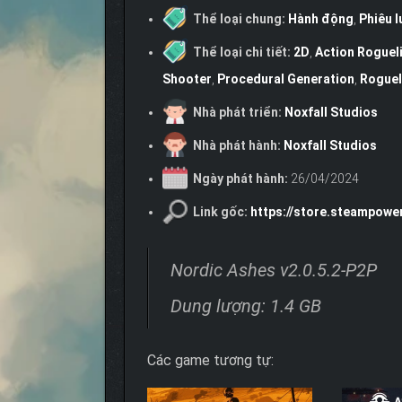
Thể loại chung:
Hành động
,
Phiêu l
Thể loại chi tiết:
2D
,
Action Roguel
Shooter
,
Procedural Generation
,
Roguel
Nhà phát triển:
Noxfall Studios
Nhà phát hành:
Noxfall Studios
Ngày phát hành:
26/04/2024
Link gốc:
https://store.steampow
Nordic Ashes v2.0.5.2-P2P
Dung lượng: 1.4 GB
Các game tương tự: