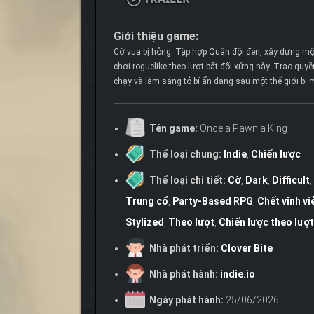
Giới thiệu game:
Cờ vua bị hỏng. Tập hợp Quân đội đen, xây dựng một
chơi roguelike theo lượt bất đối xứng này. Trao quy
chạy và làm sáng tỏ bí ẩn đằng sau một thế giới bị m
Tên game:
Once a Pawn a King
Thể loại chung:
Indie
,
Chiến lược
Thể loại chi tiết:
Cờ
,
Dark
,
Difficult
,
Trung cổ
,
Party-Based RPG
,
Chết vĩnh vi
Stylized
,
Theo lượt
,
Chiến lược theo lượt
Nhà phát triển:
Clover Bite
Nhà phát hành:
indie.io
Ngày phát hành:
25/06/2026