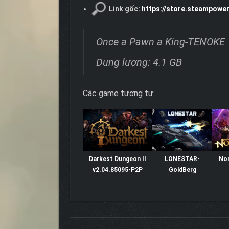
Link gốc:
https://store.steampow
Once a Pawn a King-TENOKE
Dung lượng: 4.1 GB
Các game tương tự:
Darkest Dungeon II
LONESTAR-
Nor
v2.04.85095-P2P
GoldBerg