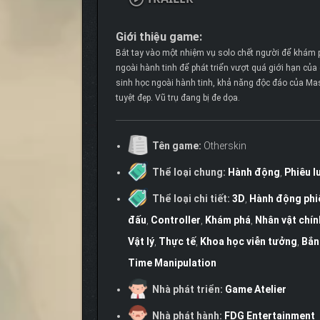
Giới thiệu game:
Bắt tay vào một nhiệm vụ solo chết người để khám 
ngoài hành tinh để phát triển vượt quá giới hạn củ
sinh học ngoài hành tinh, khả năng độc đáo của Mas
tuyệt đẹp. Vũ trụ đang bị đe dọa.
Tên game:
Otherskin
Thể loại chung:
Hành động
,
Phiêu l
Thể loại chi tiết:
3D
,
Hành động phi
đấu
,
Controller
,
Khám phá
,
Nhân vật chín
Vật lý
,
Thực tế
,
Khoa học viễn tưởng
,
Bắn
Time Manipulation
Nhà phát triển:
Game Atelier
Nhà phát hành:
FDG Entertainment