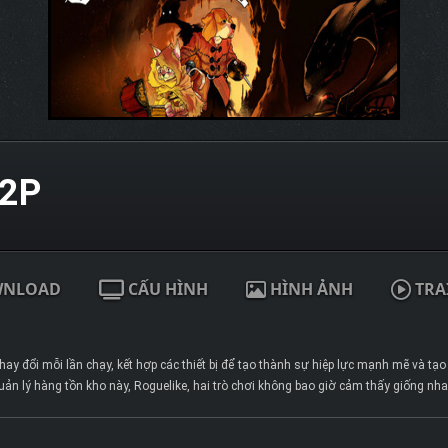
2P
WNLOAD
CẤU HÌNH
HÌNH ẢNH
TRA
ay đổi mỗi lần chạy, kết hợp các thiết bị để tạo thành sự hiệp lực mạnh mẽ và tạ
ản lý hàng tồn kho này, Roguelike, hai trò chơi không bao giờ cảm thấy giống nha