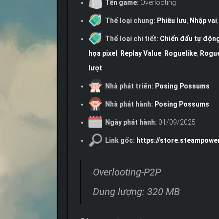
Tên game:
Overlooting
Thể loại chung:
Phiêu lưu
,
Nhập vai
Thể loại chi tiết:
Chiến đấu tự độn
họa pixel
,
Replay Value
,
Roguelike
,
Rogue
lượt
Nhà phát triển:
Posing Possums
Nhà phát hành:
Posing Possums
Ngày phát hành:
01/09/2025
Link gốc:
https://store.steampowe
Overlooting-P2P
Dung lượng: 320 MB