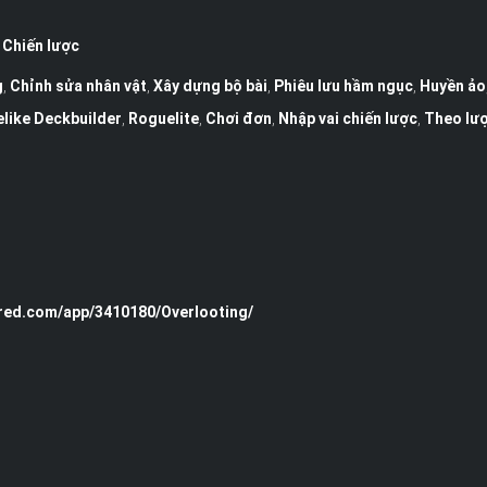
,
Chiến lược
g
,
Chỉnh sửa nhân vật
,
Xây dựng bộ bài
,
Phiêu lưu hầm ngục
,
Huyền ảo
like Deckbuilder
,
Roguelite
,
Chơi đơn
,
Nhập vai chiến lược
,
Theo lư
red.com/app/3410180/Overlooting/