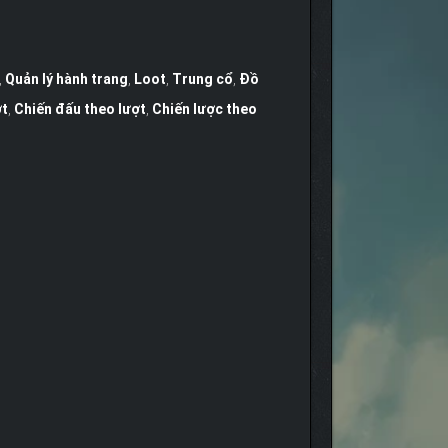
,
Quản lý hành trang
,
Loot
,
Trung cổ
,
Đồ
ợt
,
Chiến đấu theo lượt
,
Chiến lược theo