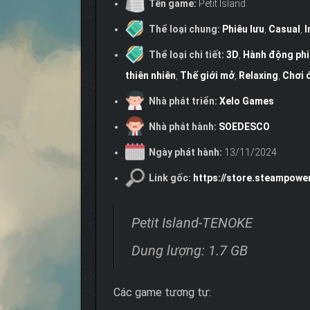
Tên game:
Petit Island
Thể loại chung:
Phiêu lưu
,
Casual
,
I
Thể loại chi tiết:
3D
,
Hành động phi
thiên nhiên
,
Thế giới mở
,
Relaxing
,
Chơi 
Nhà phát triển:
Xelo Games
Nhà phát hành:
SOEDESCO
Ngày phát hành:
13/11/2024
Link gốc:
https://store.steampowe
Petit Island-TENOKE
Dung lượng: 1.7 GB
Các game tương tự: