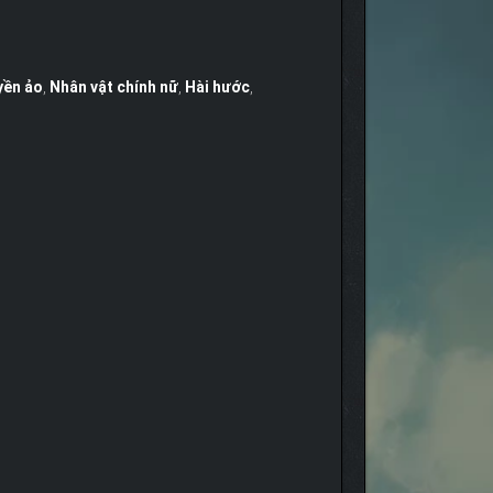
yền ảo
,
Nhân vật chính nữ
,
Hài hước
,