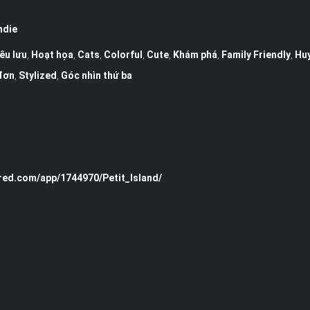
ndie
êu lưu
,
Hoạt họa
,
Cats
,
Colorful
,
Cute
,
Khám phá
,
Family Friendly
,
Hu
đơn
,
Stylized
,
Góc nhìn thứ ba
red.com/app/1744970/Petit_Island/