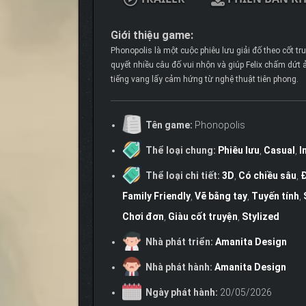
Giới thiệu game:
Phonopolis là một cuộc phiêu lưu giải đố theo cốt tru
quyết nhiều câu đố vui nhộn và giúp Felix chấm dứt
tiếng vang lấy cảm hứng từ nghệ thuật tiên phong.
Tên game:
Phonopolis
Thể loại chung:
Phiêu lưu
,
Casual
,
I
Thể loại chi tiết:
3D
,
Có chiều sâu
,
Đ
Family Friendly
,
Vẽ bằng tay
,
Tuyến tính
,
Chơi đơn
,
Giàu cốt truyện
,
Stylized
Nhà phát triển:
Amanita Design
Nhà phát hành:
Amanita Design
Ngày phát hành:
20/05/2026