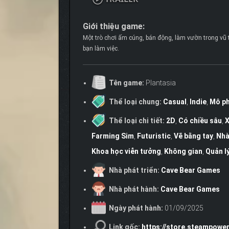
Giới thiệu game:
Một trò chơi ấm cúng, bán động, làm vườn trong vũ 
bạn làm việc.
Tên game:
Plantasia
Thể loại chung:
Casual
,
Indie
,
Mô p
Thể loại chi tiết:
2D
,
Có chiều sâu
,
X
Farming Sim
,
Futuristic
,
Vẽ bằng tay
,
Nhà
Khoa học viễn tưởng
,
Không gian
,
Quản lý
Nhà phát triển:
Cave Bear Games
Nhà phát hành:
Cave Bear Games
Ngày phát hành:
01/09/2025
Link gốc:
https://store.steampowe