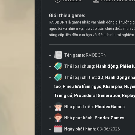
Giới thiệu game:
RAIDBORN là game nhập vai hành động giả tưởng góc
ngục tối và nhiệm vụ, lao vào trận chiến thỏa mãn 
nâng cấp tiền đồn của bạn và điều chỉnh trải nghiệm
Tên game:
RAIDBORN
Thể loại chung:
Hành động
,
Phiêu l
Thể loại chi tiết:
3D
,
Hành động nhậ
tạo
,
Phiêu lưu hầm ngục
,
Khám phá
,
Huyề
Trung cổ
,
Procedural Generation
,
Replay
Nhà phát triển:
Phodex Games
Nhà phát hành:
Phodex Games
Ngày phát hành:
03/06/2026