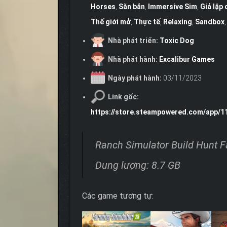
Horses
,
Săn bắn
,
Immersive Sim
,
Giả lập 
Thế giới mở
,
Thực tế
,
Relaxing
,
Sandbox
Nhà phát triển:
Toxic Dog
Nhà phát hành:
Excalibur Games
Ngày phát hành:
03/11/2023
Link gốc:
https://store.steampowered.com/app/1
Ranch Simulator Build Hunt 
Dung lượng: 8.7 GB
Các game tương tự: