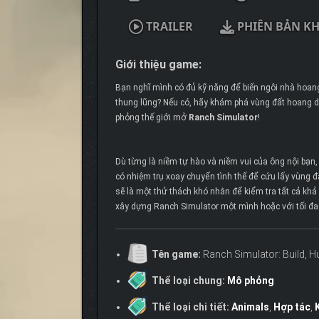
TRAILER
PHIÊN BẢN K
Giới thiệu game:
Bạn nghĩ mình có đủ kỹ năng để biến ngôi nhà hoang
thung lũng? Nếu có, hãy khám phá vùng đất hoang d
phỏng thế giới mở
Ranch Simulator
!
Dù từng là niềm tự hào và niềm vui của ông nội bạn,
có nhiệm trụ xoay chuyển tình thế để cứu lấy vùng đ
sẽ là một thử thách khó nhằn để kiểm tra tất cả kh
xây dựng Ranch Simulator một mình hoặc với tối đa
Tên game:
Ranch Simulator: Build, H
Thể loại chung:
Mô phỏng
Thể loại chi tiết:
Animals
,
Hợp tác
,