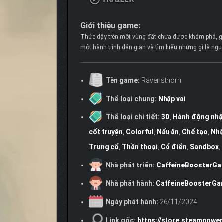
Giới thiệu game:
Thức dậy trên một vùng đất chưa được khám phá, g
một hành trình dân gian và tìm hiểu những gì là nguồ
Tên game:
Ravensthorn
Thể loại chung:
Nhập vai
Thể loại chi tiết:
3D
,
Hành động nhậ
cốt truyện
,
Colorful
,
Nấu ăn
,
Chế tạo
,
Nhậ
Trung cổ
,
Thần thoại
,
Cổ điển
,
Sandbox
,
Nhà phát triển:
CaffeineBoosterG
Nhà phát hành:
CaffeineBoosterG
Ngày phát hành:
26/11/2024
Link gốc:
https://store.steampowe