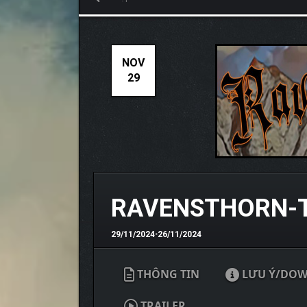
NOV
29
RAVENSTHORN-
29/11/2024
•
26/11/2024
THÔNG TIN
LƯU Ý/DO
TRAILER