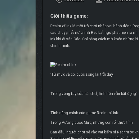
Giới thiệu game:
Realm of Ink là một trò chơi nhập vai hành động Ro
câu chuyện về nữ chính Red bất ngờ phát hiện ra mìn
Ink khi đi săn Cáo. Chỉ bằng cách mở khóa những bí
chính mình.
‘Từ mực và cọ, cuộc sống lại trỗi dậy,
Trong vòng tay của cái chết, linh hồn vẫn bất động.’
Tính năng chính của game Realm of Ink
Trong Vương quốc Mực, những con rối thức tỉnh
Ban đầu, người chơi sẽ vào vai kiếm sĩ Red trước k
Scriptbound Fox cổ xưa và sức mạnh bất tử của Fox 