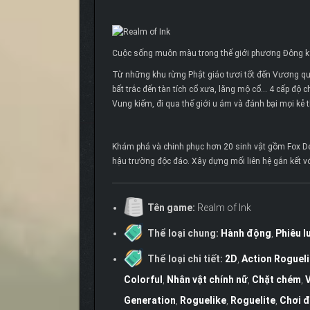
Cuộc sống muôn màu trong thế giới phương Đông k
Từ những khu rừng Phật giáo tươi tốt đến Vương q
bất trắc đến tàn tích cổ xưa, lăng mộ cổ… 4 cấp độ 
Vung kiếm, đi qua thế giới u ám và đánh bại mọi kẻ 
Khám phá và chinh phục hơn 20 sinh vật gồm Fox Dem
hậu trường độc đáo. Xây dựng mối liên hệ gắn kết v
Tên game:
Realm of Ink
Thể loại chung:
Hành động
,
Phiêu l
Thể loại chi tiết:
2D
,
Action Roguel
Colorful
,
Nhân vật chính nữ
,
Chặt chém
,
V
Generation
,
Roguelike
,
Roguelite
,
Chơi 