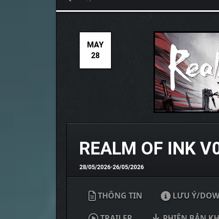
MAY
28
REALM OF INK V
28/05/2026
•
26/05/2026
THÔNG TIN
LƯU Ý/DO
TRAILER
PHIÊN BẢN K