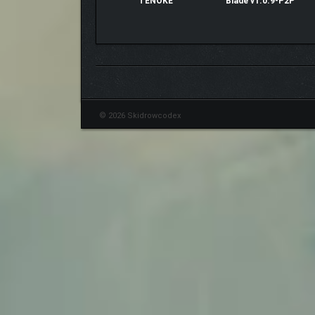
TENOKE
Blade v1.0.9-P2P
© 2026 Skidrowcodex