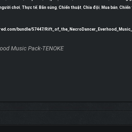
người chơi
,
Thực tế
,
Bắn súng
,
Chiến thuật
,
Chia đội
,
Mua bán
,
Chiến 
ered.com/bundle/57447/Rift_of_the_NecroDancer_Everhood_Music
rhood Music Pack-TENOKE