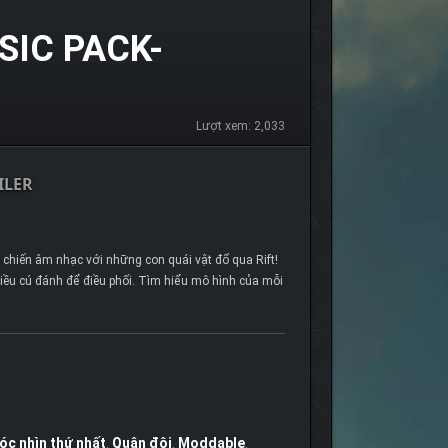
IC PACK-
Lượt xem: 2,033
ILER
c chiến âm nhạc với những con quái vật đổ qua Rift!
hiều cú đánh để điều phối. Tìm hiểu mô hình của mỗi
óc nhìn thứ nhất
,
Quân đội
,
Moddable
,