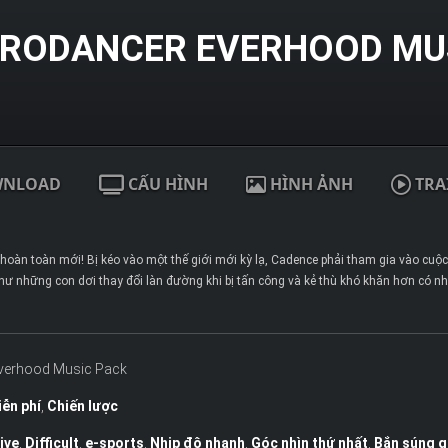
ECRODANCER EVERHOOD MUS
WNLOAD
CẤU HÌNH
HÌNH ẢNH
TRA
u hoàn toàn mới! Bị kéo vào một thế giới mới kỳ lạ, Cadence phải tham gia vào cuộ
hư những con dơi thay đổi làn đường khi bị tấn công và kẻ thù khó khăn hơn có n
Everhood Music Pack
ễn phí
,
Chiến lược
ive
,
Difficult
,
e-sports
,
Nhịp độ nhanh
,
Góc nhìn thứ nhất
,
Bắn súng g