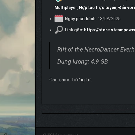
Multiplayer
,
Hợp tác trực tuyến
,
Đấu với 
Ngày phát hành:
13/08/2025
Link gốc:
https://store.steampow
Rift of the NecroDancer Eve
Dung lượng: 4.9 GB
Các game tương tự:
© 2026 Skidrowcodex