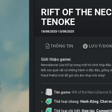
18
RIFT OF THE N
TENOKE
18/08/2025
•
13/08/2025
THÔNG TIN
LƯU Ý/DO
Giới thiệu game:
Necrodancer Lừa trở lại trong một trò chơi nhịp điệ
Mỗi con quái vật có những hành vi độc đáo, giống n
Fiend Fretful mới để giữ cho âm nhạc trôi chảy!
Tên game:
Rift of the NecroDancer 
Thể loại chung:
Hành động
,
Chơi mi
Thể loại chi tiết:
Hợp tác
,
Competit