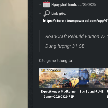
Ngày phát hành:
20/05/2025
Link gốc:
https://store.steampowered.com/app/4
RoadCraft Rebuild Edition v7
Dung lượng: 31 GB
Các game tương tự:
Expeditions A MudRunner
Bus Bound-RUNE
Game v20260326-P2P