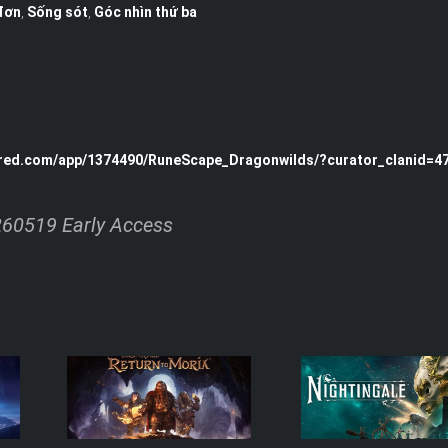
đơn
,
Sống sót
,
Góc nhìn thứ ba
ered.com/app/1374490/RuneScape_Dragonwilds/?curator_clanid=4
60519 Early Access