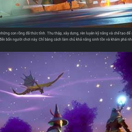
những con rồng đã thức tỉnh. Thu thập, xây dựng, rèn luyện kỹ năng và chế tạo để
đến bốn người chơi này. Chỉ bằng cách làm chủ khả năng sinh tồn và khám phá nhữ