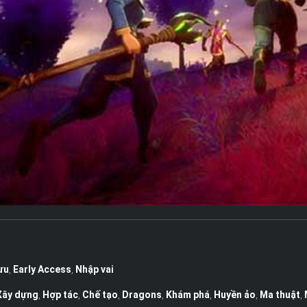
ưu
,
Early Access
,
Nhập vai
Xây dựng
,
Hợp tác
,
Chế tạo
,
Dragons
,
Khám phá
,
Huyền ảo
,
Ma thuật
,