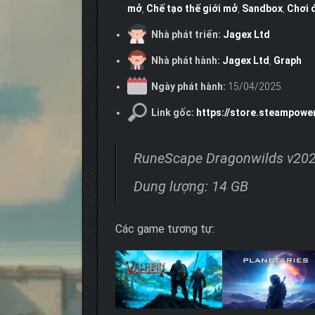
mở
,
Chế tạo thế giới mở
,
Sandbox
,
Chơi 
Nhà phát triển:
Jagex Ltd
Nhà phát hành:
Jagex Ltd
,
Graph
Ngày phát hành:
15/04/2025
Link gốc:
https://store.steampow
RuneScape Dragonwilds v202
Dung lượng: 14 GB
Các game tương tự: