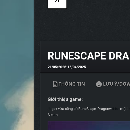
21
RUNESCAPE DRA
21/05/2026
•
15/04/2025
THÔNG TIN
LƯU Ý/DO
Giới thiệu game:
Jagex vừa công bố RuneScape: Dragonwilds - một trò
Steam.