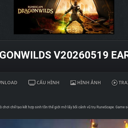
GONWILDS V20260519 EAR
WNLOAD
CẤU HÌNH
HÌNH ẢNH
TRA
 chơi chế tạo kết hợp sinh tồn thế giới mở lấy bối cảnh vũ trụ RuneScape. Game 