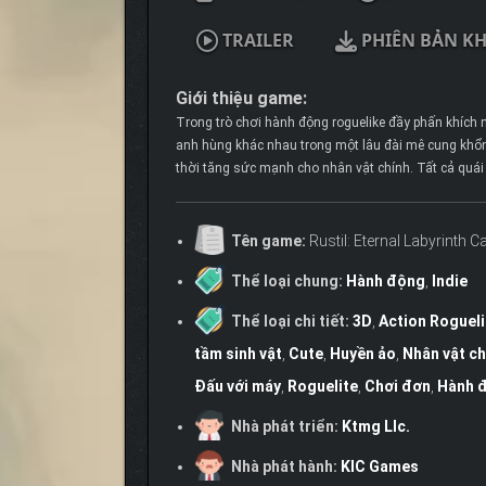
TRAILER
PHIÊN BẢN K
Giới thiệu game:
Trong trò chơi hành động roguelike đầy phấn khích n
anh hùng khác nhau trong một lâu đài mê cung khổng
thời tăng sức mạnh cho nhân vật chính. Tất cả quái v
Tên game:
Rustil: Eternal Labyrinth C
Thể loại chung:
Hành động
,
Indie
Thể loại chi tiết:
3D
,
Action Roguel
tầm sinh vật
,
Cute
,
Huyền ảo
,
Nhân vật ch
Đấu với máy
,
Roguelite
,
Chơi đơn
,
Hành 
Nhà phát triển:
Ktmg Llc.
Nhà phát hành:
KIC Games