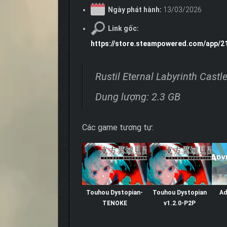
Ngày phát hành:
13/03/2026
Link gốc:
https://store.steampowered.com/app/21
Rustil Eternal Labyrinth Cast
Dung lượng: 2.3 GB
Các game tương tự:
Touhou Dystopian-
Touhou Dystopian
Ad
TENOKE
v1.2.0-P2P