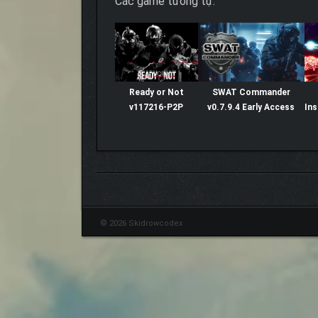
Các game tương tự:
Ready or Not
SWAT Commander
v117216-P2P
v0.7.9.4 Early Access
Ins
© 2026 Skidrowcodex