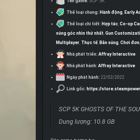
Tên game:
SCP: 5K
Thể loại chung:
Hành động
,
Early A
Thể loại chi tiết:
Hợp tác
,
Co-op Ca
súng góc nhìn thứ nhất
,
Gun Customizat
Multiplayer
,
Thực tế
,
Bắn súng
,
Chơi đơn
Nhà phát triển:
Affray Interactive
Nhà phát hành:
Affray Interactive
Ngày phát hành:
22/02/2022
Link gốc:
https://store.steampow
SCP 5K GHOSTS OF THE SOUT
Dung lượng: 10.8 GB