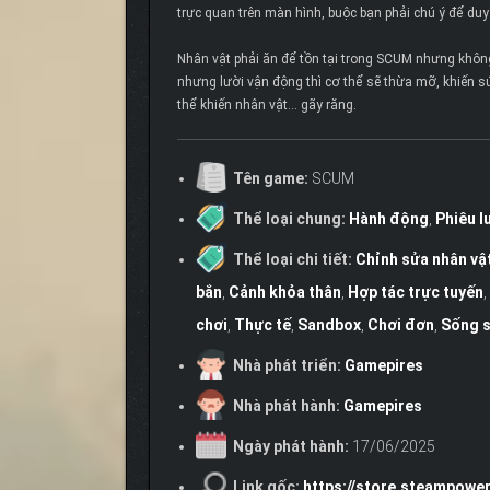
trực quan trên màn hình, buộc bạn phải chú ý để duy 
Nhân vật phải ăn để tồn tại trong SCUM nhưng không
nhưng lười vận động thì cơ thể sẽ thừa mỡ, khiến 
thể khiến nhân vật… gãy răng.
Tên game:
SCUM
Thể loại chung:
Hành động
,
Phiêu l
Thể loại chi tiết:
Chỉnh sửa nhân vậ
bắn
,
Cảnh khỏa thân
,
Hợp tác trực tuyến
,
chơi
,
Thực tế
,
Sandbox
,
Chơi đơn
,
Sống 
Nhà phát triển:
Gamepires
Nhà phát hành:
Gamepires
Ngày phát hành:
17/06/2025
Link gốc:
https://store.steampow