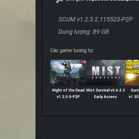
SCUM v1.2.3.2.115523-P2P
Dung lượng: 89 GB
Các game tương tự:
Night of the Dead
Mist Survival v0.6.2.3
Surv
v1.2.0.0-P2P
Early Access
v1.35