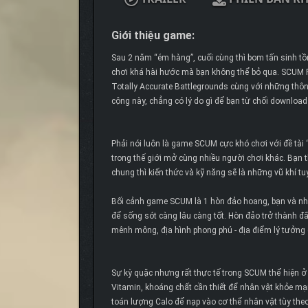
Giới thiệu game:
Sau 2 năm “ém hàng”, cuối cùng thì bom tấn sinh t
chơi khá hài hước mà bạn không thể bỏ qua. SCUM P
Totally Accurate Battlegrounds cùng với những thô
cộng này, chẳng có lý do gì để bạn từ chối downloa
Phải nói luôn là game SCUM cực khó chơi với đề tài
trong thế giới mở cùng nhiều người chơi khác. Bạn t
chung thì kiến thức và kỹ năng sẽ là những vũ khí tuy
Bối cảnh game SCUM là 1 hòn đảo hoang, bạn và nhữ
để sống sót càng lâu càng tốt. Hòn đảo trở thành đ
mênh mông, địa hình phong phú - địa điểm lý tưởng đ
Sự kỳ quặc nhưng rất thực tế trong SCUM thể hiện 
Vitamin, khoáng chất cần thiết để nhân vật khỏe mạ
toán lượng Calo để nạp vào cơ thể nhân vật tùy the