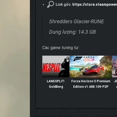
Link gốc:
https://store.steampowe
Shredders Glacier-RUNE
Dung lượng: 14.3 GB
Các game tương tự:
LANESPLIT-
Forza Horizon 5 Premium
J
GoldBerg
Edition v1.688.109-P2P