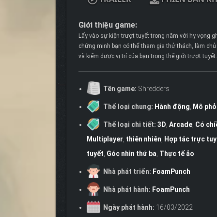
Giới thiệu game:
Lấy vào sự kiện trượt tuyết trong năm với hy vọng g
chứng minh bạn có thể tham gia thử thách, làm chủ 
và kiếm được vị trí của bạn trong thế giới trượt tuyết.
Tên game:
Shredders
Thể loại chung:
Hành động
,
Mô phỏ
Thể loại chi tiết:
3D
,
Arcade
,
Có chi
Multiplayer
,
thiên nhiên
,
Hợp tác trực tu
tuyết
,
Góc nhìn thứ ba
,
Thực tế ảo
Nhà phát triển:
FoamPunch
Nhà phát hành:
FoamPunch
Ngày phát hành:
16/03/2022