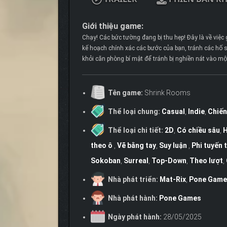
Giới thiệu game:
Chạy! Các bức tường đang bị thu hẹp! Đây là về việc
kế hoạch chính xác các bước của bạn, tránh các hố 
khỏi căn phòng bí mật để tránh bị nghiền nát vào mộ
Tên game:
Shrink Rooms
Thể loại chung:
Casual
,
Indie
,
Chiến
Thể loại chi tiết:
2D
,
Có chiều sâu
,
H
theo ô
,
Vẽ bằng tay
,
Suy luận
,
Phi tuyến 
Sokoban
,
Surreal
,
Top-Down
,
Theo lượt
,
Nhà phát triển:
Mat-Rix
,
Pone Game
Nhà phát hành:
Pone Games
Ngày phát hành:
28/05/2025