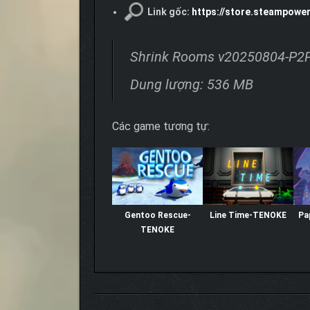
Link gốc:
https://store.steampow
Shrink Rooms v20250804-P2
Dung lượng: 536 MB
Các game tương tự:
Gentoo Rescue-
Line Time-TENOKE
Pa
TENOKE