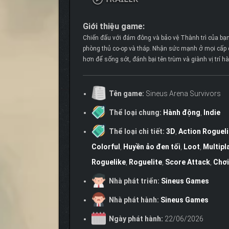
Giới thiệu game:
Chiến đấu với đám đông và bảo vệ Thành trì của bạ
phòng thủ co-op và tháp. Nhận sức mạnh ở mọi cấp đ
hơn để sống sót, đánh bại tên trùm và giành vị trí 
Tên game:
Sineus Arena Survivors
Thể loại chung:
Hành động
,
Indie
Thể loại chi tiết:
3D
,
Action Roguel
Colorful
,
Huyền ảo đen tối
,
Loot
,
Multipl
Roguelike
,
Roguelite
,
Score Attack
,
Chơi
Nhà phát triển:
Sineus Games
Nhà phát hành:
Sineus Games
Ngày phát hành:
22/06/2026