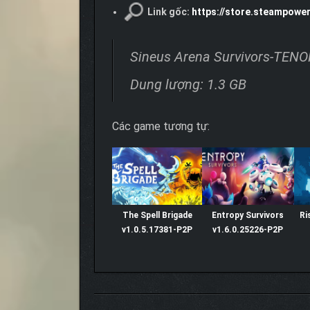
Link gốc:
https://store.steampowe
Sineus Arena Survivors-TEN
Dung lượng: 1.3 GB
Các game tương tự:
The Spell Brigade
Entropy Survivors
Ri
v1.0.5.17381-P2P
v1.6.0.25226-P2P