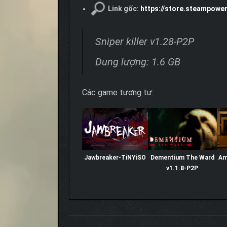
Link gốc:
https://store.steampowe
Sniper killer v1.28-P2P
Dung lượng: 1.6 GB
Các game tương tự:
Jawbreaker-TiNYiSO
Dementium The Ward
Am
v1.1.8-P2P