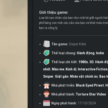
Giới thiệu game:
Loại bỏ nạn nhân của bạn như một kẻ giết người hàn
phố bằng con mắt sắc sảo của bạn và khát máu tron
bạn ra công lý.
Tên game:
Sniper Killer
Thể loại chung:
Hành động
,
Indie
Thể loại chi tiết:
1980s
,
3D
,
Hành độ
nhất
,
Máu me
,
Kinh dị
,
Interactive Fiction
Sniper
,
Giật gân
,
Nhân vật chính ác
,
Bạo l
Nhà phát triển:
Black Eyed Priest
,
H
Nhà phát hành:
Torture Star Video
Ngày phát hành:
17/10/2024