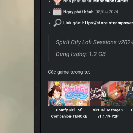
Nhà phát hành:
Mooncube Games
Ngày phát hành:
08/04/2024
Link gốc:
https://store.steampowe
Spirit City Lofi Sessions v20
Dung lượng: 1.2 GB
Các game tương tự:
Comfy Girl Lofi
Virtual Cottage 2
I
Companion-TENOKE
v1.1.19-P2P