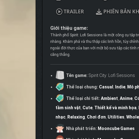
TRAILER
PHIÊN BẢN K
Giới thiệu game:
Thành phố Spirit: Lofi Sessions là một công cụ tập
nhàng. Khám phá và thu thập các linh hồn, tùy chỉn
ngoài đời thực của bạn với một bộ sưu tập các tính n
căng thẳng.
Tên game:
Spirit City: Lofi Sessions
Thể loại chung:
Casual
,
Indie
,
Mô p
Thể loại chi tiết:
Ambient
,
Anime
,
Có
tầm sinh vật
,
Cute
,
Thiết kế và minh họa
,
nhạc
,
Relaxing
,
Chơi đơn
,
Utilities
,
Whol
Nhà phát triển:
Mooncube Games