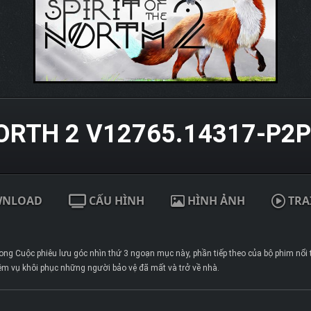
NORTH 2 V12765.14317-P2P
WNLOAD
CẤU HÌNH
HÌNH ẢNH
TRA
rong Cuộc phiêu lưu góc nhìn thứ 3 ngoạn mục này, phần tiếp theo của bộ phim nổi t
ệm vụ khôi phục những người bảo vệ đã mất và trở về nhà.