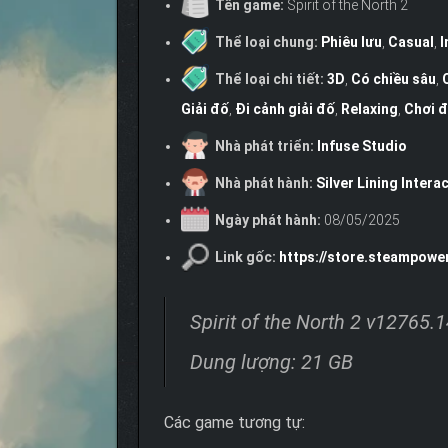
Tên game:
Spirit of the North 2
Thể loại chung:
Phiêu lưu
,
Casual
,
I
Thể loại chi tiết:
3D
,
Có chiều sâu
,
Giải đố
,
Đi cảnh giải đố
,
Relaxing
,
Chơi 
Nhà phát triển:
Infuse Studio
Nhà phát hành:
Silver Lining Intera
Ngày phát hành:
08/05/2025
Link gốc:
https://store.steampowe
Spirit of the North 2 v12765
Dung lượng: 21 GB
Các game tương tự: