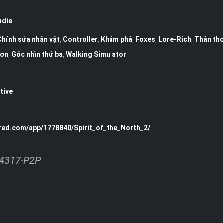
ndie
Chỉnh sửa nhân vật
,
Controller
,
Khám phá
,
Foxes
,
Lore-Rich
,
Thần tho
đơn
,
Góc nhìn thứ ba
,
Walking Simulator
ctive
red.com/app/1778840/Spirit_of_the_North_2/
.14317-P2P