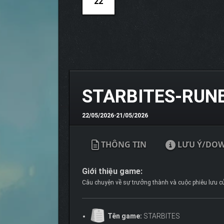
22
STARBITES-RUN
22/05/2026
•
21/05/2026
THÔNG TIN
LƯU Ý/DO
Giới thiệu game:
Câu chuyện về sự trưởng thành và cuộc phiêu lưu củ
Tên game:
STARBITES