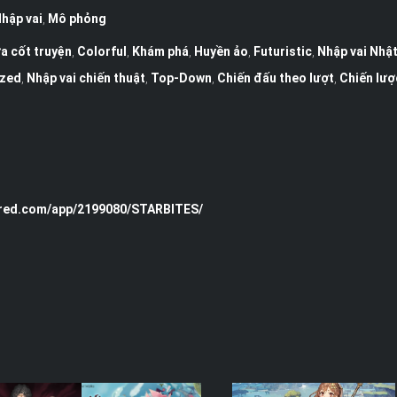
hập vai
,
Mô phỏng
a cốt truyện
,
Colorful
,
Khám phá
,
Huyền ảo
,
Futuristic
,
Nhập vai Nhậ
ized
,
Nhập vai chiến thuật
,
Top-Down
,
Chiến đấu theo lượt
,
Chiến lượ
ered.com/app/2199080/STARBITES/