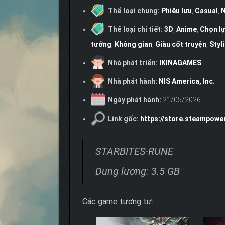
Thể loại chung:
Phiêu lưu
,
Casual
,
N
Thể loại chi tiết:
3D
,
Anime
,
Chọn lự
tưởng
,
Không gian
,
Giàu cốt truyện
,
Styl
Nhà phát triển:
IKINAGAMES
Nhà phát hành:
NIS America, Inc.
Ngày phát hành:
21/05/2026
Link gốc:
https://store.steampow
STARBITES-RUNE
Dung lượng: 3.5 GB
Các game tương tự: