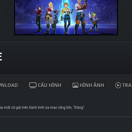
E
WNLOAD
CẤU HÌNH
HÌNH ẢNH
TRA
a một cô gái trên hành tinh sa mạc rộng lớn, "Đắng".