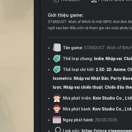
Giới thiệu game:
STARDUST: Wish of Witch là một SRPG chơi đơn được
ngôi sao ban điều ước và tham gia vào cuộc phiêu lư
Tên game:
STARDUST: Wish of Witc
Thể loại chung:
Indie
,
Nhập vai
,
Chi
Thể loại chi tiết:
2.5D
,
2D
,
Anime
,
Ch
Isometric
,
Nhập vai Nhật Bản
,
Party-Bas
lược
,
Nhập vai chiến thuật
,
Chiến đấu the
Nhà phát triển:
Kniv Studio Co., Ltd
Nhà phát hành:
Kniv Studio Co., Ltd
Ngày phát hành:
28/05/2026
Link gốc:
https://store.steampow