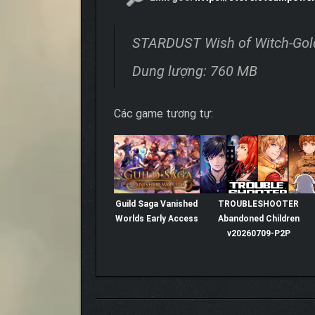
STARDUST Wish of Witch-Gol
Dung lượng: 760 MB
Các game tương tự:
Guild Saga Vanished
TROUBLESHOOTER
Worlds Early Access
Abandoned Children
v20260709-P2P