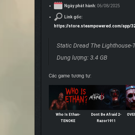
Ngày phát hành:
06/08/2025
Link gốc:
https://store.steampowered.com/app/3
Static Dread The Lighthouse
Dung lượng: 3.4 GB
Các game tương tự:
Who Is Ethan-
Dont Be Afraid 2-
OVE
TENOKE
Razor1911