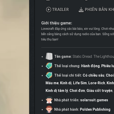
TRAILER
PHIÊN BẢN K
Giới thiệu game:
Lovecraft đáp ứng các bài báo, xin vui lòng. Chơi 
bến cảng bằng cách sử dụng radio của bạn. Sống sót
tiêu thụ bạn!
Tên game:
Static Dread: The Lightho
Thể loại chung:
Hành động
,
Phiêu l
Thể loại chi tiết:
Có chiều sâu
,
Choi
Máu me
,
Kinh dị
,
Life Sim
,
Lore-Rich
,
Kinh
Kinh dị tâm lý
,
Chơi đơn
,
Giàu cốt truyện
,
Nhà phát triển:
solarsuit.games
Nhà phát hành:
Polden Publishing