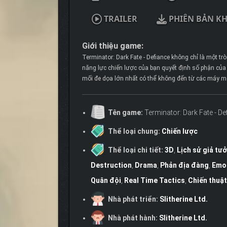
TRAILER
PHIÊN BẢN K
Giới thiệu game:
Terminator: Dark Fate - Defiance không chỉ là một trò
năng lực chiến lược của bạn quyết định số phận của 
mối đe dọa lớn nhất có thể không đến từ các máy m
Tên game:
Terminator: Dark Fate - De
Thể loại chung:
Chiến lược
Thể loại chi tiết:
3D
,
Lịch sử giả tư
Destruction
,
Drama
,
Phản địa đàng
,
Emo
Quân đội
,
Real Time Tactics
,
Chiến thuật
Nhà phát triển:
Slitherine Ltd.
Nhà phát hành:
Slitherine Ltd.