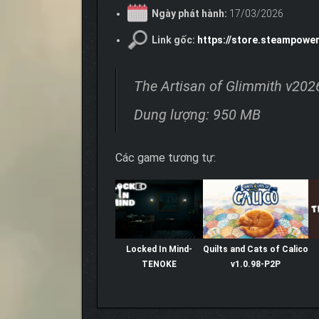
Ngày phát hành:
17/03/2026
Link gốc:
https://store.steampowe
The Artisan of Glimmith v20
Dung lượng: 950 MB
Các game tương tự:
Locked In Mind-
Quilts and Cats of Calico
TENOKE
v1.0.98-P2P