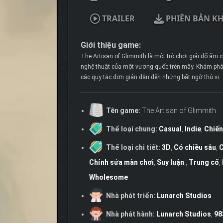
TRAILER
PHIÊN BẢN K
Giới thiệu game:
The Artisan of Glimmith là một trò chơi giải đố ấm 
nghệ thuật của một vương quốc trên mây. Khám phá t
các quy tắc đơn giản dẫn đến những bất ngờ thú vị.
Tên game:
The Artisan of Glimmith
Thể loại chung:
Casual
,
Indie
,
Chiến
Thể loại chi tiết:
3D
,
Có chiều sâu
,
C
Chỉnh sửa màn chơi
,
Suy luận
,
Trung cổ
,
Wholesome
Nhà phát triển:
Lunarch Studios
Nhà phát hành:
Lunarch Studios
,
98