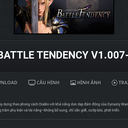
BATTLE TENDENCY V1.007
WNLOAD
CẤU HÌNH
HÌNH ẢNH
TRA
ây dựng theo phong cách Diablo với khả năng dọn dẹp đám đông của Dynasty Warrio
 trăm phụ kiện và tài năng—không bổ sung, chỉ cần giết, cướp bóc, phát triển.