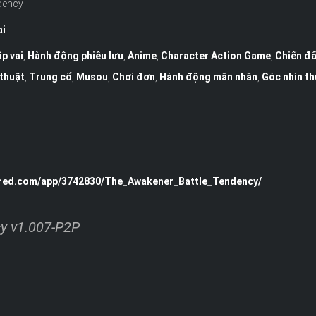
dency
ai
p vai
,
Hành động phiêu lưu
,
Anime
,
Character Action Game
,
Chiến đ
thuật
,
Trung cổ
,
Musou
,
Chơi đơn
,
Hành động mãn nhãn
,
Góc nhìn th
ered.com/app/3742830/The_Awakener_Battle_Tendency/
y v1.007-P2P