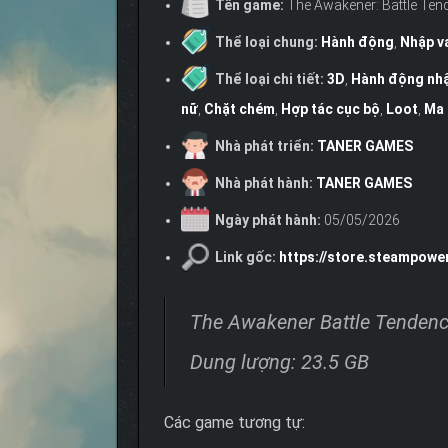
Tên game:
The Awakener: Battle Ten
Thể loại chung:
Hành động
,
Nhập v
Thể loại chi tiết:
3D
,
Hành động nhậ
nữ
,
Chặt chém
,
Hợp tác cục bộ
,
Loot
,
Ma 
Nhà phát triển:
TANER GAMES
Nhà phát hành:
TANER GAMES
Ngày phát hành:
05/05/2026
Link gốc:
https://store.steampow
The Awakener Battle Tendenc
Dung lượng: 23.5 GB
Các game tương tự: