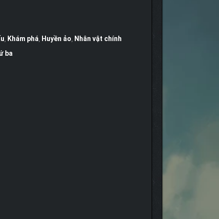
ấu
,
Khám phá
,
Huyền ảo
,
Nhân vật chính
ứ ba