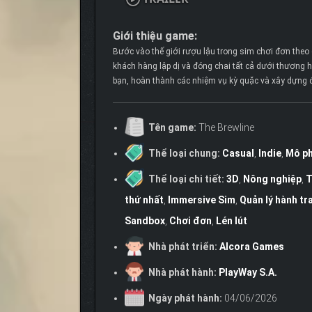
Giới thiệu game:
Bước vào thế giới rượu lậu trong sim chơi đơn theo 
khách hàng lập dị và đóng chai tất cả dưới thương h
bạn, hoàn thành các nhiệm vụ kỳ quặc và xây dựng 
Tên game:
The Brewline
Thể loại chung:
Casual
,
Indie
,
Mô p
Thể loại chi tiết:
3D
,
Nông nghiệp
,
T
thứ nhất
,
Immersive Sim
,
Quản lý hành tr
Sandbox
,
Chơi đơn
,
Lén lút
Nhà phát triển:
Alcora Games
Nhà phát hành:
PlayWay S.A.
Ngày phát hành:
04/06/2026