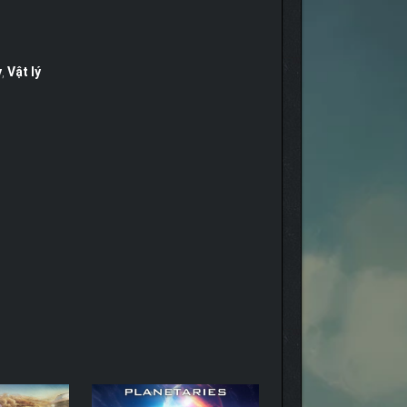
y
,
Vật lý