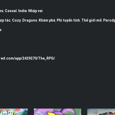
ưu
,
Casual
,
Indie
,
Nhập vai
ợp tác
,
Cozy
,
Dragons
,
Khám phá
,
Phi tuyến tính
,
Thế giới mở
,
Parod
s
ered.com/app/2429270/The_RPG/