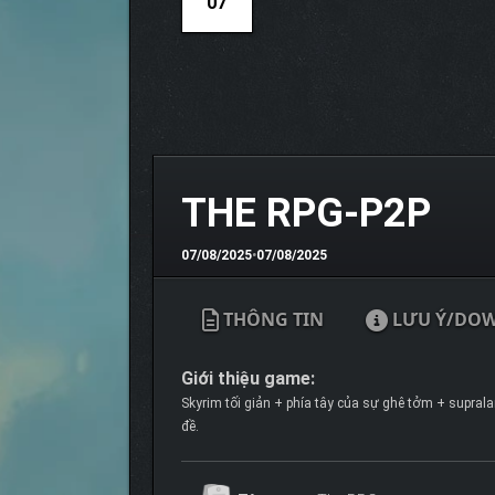
07
THE RPG-P2P
07/08/2025
•
07/08/2025
THÔNG TIN
LƯU Ý/DO
Giới thiệu game:
Skyrim tối giản + phía tây của sự ghê tởm + suprala
đề.