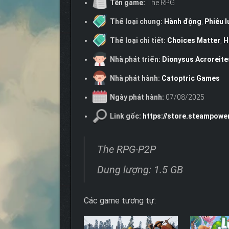
Tên game:
The RPG
Thể loại chung:
Hành động
,
Phiêu l
Thể loại chi tiết:
Choices Matter
,
H
Nhà phát triển:
Dionysus Acroreite
Nhà phát hành:
Catoptric Games
Ngày phát hành:
07/08/2025
Link gốc:
https://store.steampow
The RPG-P2P
Dung lượng: 1.5 GB
Các game tương tự: