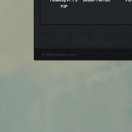
Timeloop v1.1.2-
DREAD-TiNYiSO
P2
P2P
© 2026 Skidrowcodex