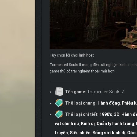
Tùy chọn lối chơi linh hoạt
Tormented Souls II mang đến trải nghiệm kinh dị sin
game thủ có trải nghiệm thoải mái hơn.
Tên game:
Tormented Souls 2
Thể loại chung:
Hành động
,
Phiêu l
Thể loại chi tiết:
1990's
,
3D
,
Hành độ
vật chính nữ
,
Kinh dị
,
Quản lý hành trang
,
truyện
,
Siêu nhiên
,
Sống sót kinh dị
,
Góc 