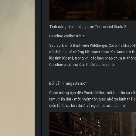
Tính năng chính của game Tormented Souls 2
Caroline Walker trở lại
Sau sự kiện ở Bệnh viện Wildberger, Caroline khao 
số phận lại có những kế hoạch khác. Khi Anna trở t
lúc tỉnh lúc mê, trong khi các biện pháp chữa trị th
Caroline phải nhờ đến thế lực siêu nhiên.
Bối cảnh rùng rợn mới
Chào mừng bạn đến Puerto Miller, một thị trấn xa xô
Ismuit ẩn dật - một nhóm tôn giáo nhỏ xa lánh thế g
diễn tả được bên dưới vẻ ngoài cổ xưa của nó.