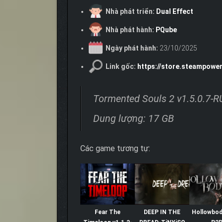
Nhà phát triển:
Dual Effect
Nhà phát hành:
PQube
Ngày phát hành:
23/10/2025
Link gốc:
https://store.steampow
Tormented Souls 2 v1.5.0.7-
Dung lượng: 17 GB
Các game tương tự:
Fear The
DEEP IN THE
Hollowbod