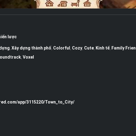
iến lược
 dựng
,
Xây dựng thành phố
,
Colorful
,
Cozy
,
Cute
,
Kinh tế
,
Family Frien
oundtrack
,
Voxel
ered.com/app/3115220/Town_to_City/