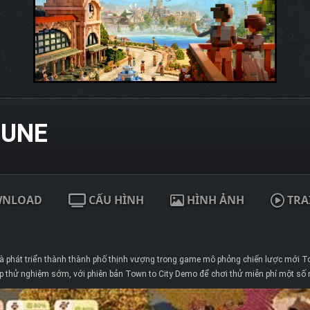
RUNE
WNLOAD
CẤU HÌNH
HÌNH ẢNH
TRA
và phát triển thành thành phố thịnh vượng trong game mô phỏng chiến lược mới Tow
ép thử nghiệm sớm, với phiên bản Town to City Demo để chơi thử miễn phí một số 