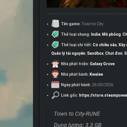
Tên game:
Town to City
Thể loại chung:
Indie
,
Mô phỏng
,
Ch
Thể loại chi tiết:
Có chiều sâu
,
Xây
Quản lý tài nguyên
,
Sandbox
,
Chơi đơn
,
S
Nhà phát triển:
Galaxy Grove
Nhà phát hành:
Kwalee
Ngày phát hành:
26/05/2026
Link gốc:
https://store.steampow
Town to City-RUNE
Dung lượng: 3.3 GB