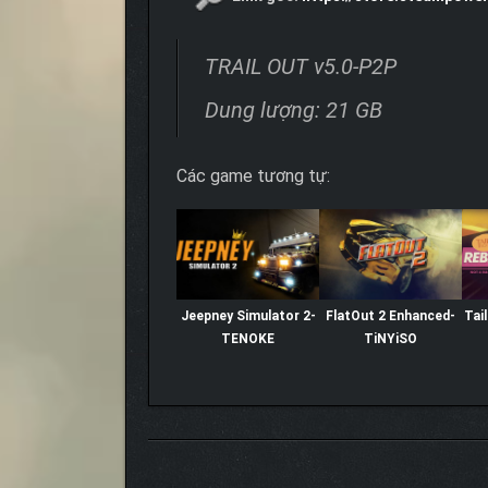
TRAIL OUT v5.0-P2P
Dung lượng: 21 GB
Các game tương tự:
Jeepney Simulator 2-
FlatOut 2 Enhanced-
Tai
TENOKE
TiNYiSO