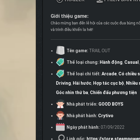
Giới thiệu game:
Chào mừng bạn đến lễ hội của các cuộc đua bùng nổ, 
và trình điều khiển la hét!
Tên game:
TRAIL OUT
Thể loại chung:
Hành động
,
Casual
Thể loại chi tiết:
Arcade
,
Có chiều 
Driving
,
Hài hước
,
Hợp tác cục bộ
,
Nhiều 
Góc nhìn thứ ba
,
Chiến đấu phương tiện
Nhà phát triển:
GOOD BOYS
Nhà phát hành:
Crytivo
Ngày phát hành:
07/09/2022
Link gốc:
https://store.steampow