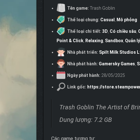
Tên game:
Trash Goblin
Thể loại chung:
Casual
,
Mô phỏng
Thể loại chi tiết:
3D
,
Có chiều sâu
,
Point & Click
,
Relaxing
,
Sandbox
,
Quản l
Nhà phát triển:
Spilt Milk Studios L
Nhà phát hành:
Gamersky Games
,
S
Ngày phát hành:
28/05/2025
Link gốc:
https://store.steampow
Trash Goblin The Artist of 
Dung lượng: 7.2 GB
Các game tương tự: