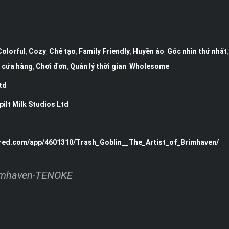
Colorful
,
Cozy
,
Chế tạo
,
Family Friendly
,
Huyền ảo
,
Góc nhìn thứ nhất
ý cửa hàng
,
Chơi đơn
,
Quản lý thời gian
,
Wholesome
td
pilt Milk Studios Ltd
ered.com/app/4601310/Trash_Goblin__The_Artist_of_Brimhaven/
Brimhaven-TENOKE