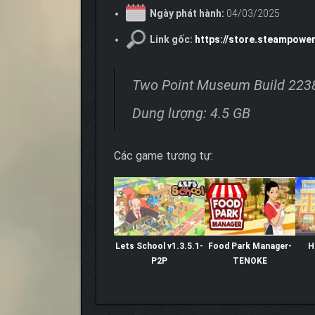
Ngày phát hành:
04/03/2025
Link gốc:
https://store.steampow
Two Point Museum Build 22
Dung lượng: 4.5 GB
Các game tương tự:
Lets School v1.3.5.1-
Food Park Manager-
H
P2P
TENOKE