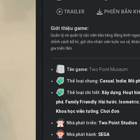
TRAILER
PHIÊN BẢN K
Giới thiệu game:
Quản lý và quản lý các viện bảo tàng đáng kinh ngạc
chỉnh cách bố trí, giữ cho nhân viên luôn vui vẻ, kh
gia triển lãm
Tên game:
Two Point Museum
Thể loại chung:
Casual
,
Indie
,
Mô p
Thể loại chi tiết:
Xây dựng
,
Hoạt hì
phá
,
Family Friendly
,
Hài hước
,
Isometric
Khoa học viễn tưởng
,
Chơi đơn
Nhà phát triển:
Two Point Studios
Nhà phát hành:
SEGA