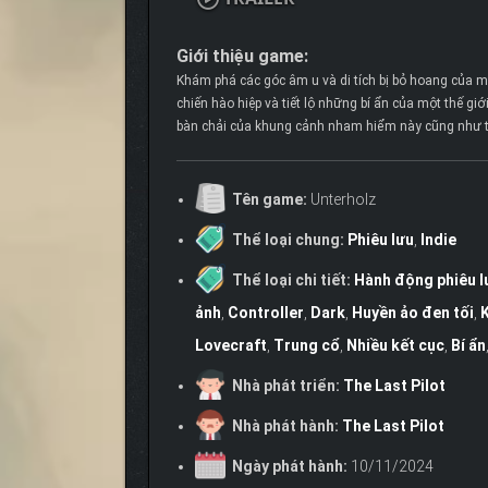
Giới thiệu game:
Khám phá các góc âm u và di tích bị bỏ hoang của mộ
chiến hào hiệp và tiết lộ những bí ẩn của một thế giớ
bàn chải của khung cảnh nham hiểm này cũng như t
Tên game:
Unterholz
Thể loại chung:
Phiêu lưu
,
Indie
Thể loại chi tiết:
Hành động phiêu l
ảnh
,
Controller
,
Dark
,
Huyền ảo đen tối
,
Lovecraft
,
Trung cổ
,
Nhiều kết cục
,
Bí ẩn
Nhà phát triển:
The Last Pilot
Nhà phát hành:
The Last Pilot
Ngày phát hành:
10/11/2024