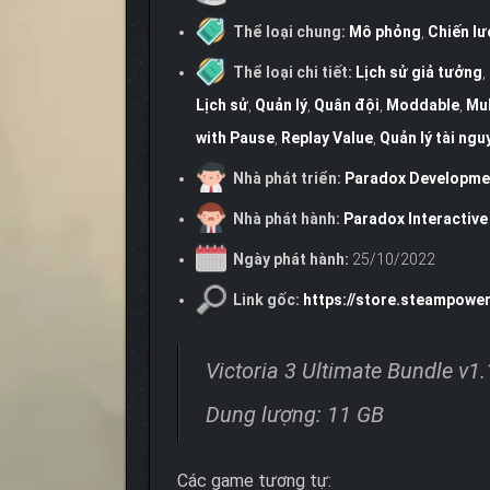
Thể loại chung:
Mô phỏng
,
Chiến lư
Thể loại chi tiết:
Lịch sử giả tưởng
,
Lịch sử
,
Quản lý
,
Quân đội
,
Moddable
,
Mul
with Pause
,
Replay Value
,
Quản lý tài ngu
Nhà phát triển:
Paradox Developme
Nhà phát hành:
Paradox Interactive
Ngày phát hành:
25/10/2022
Link gốc:
https://store.steampowe
Victoria 3 Ultimate Bundle v1
Dung lượng: 11 GB
Các game tương tự: