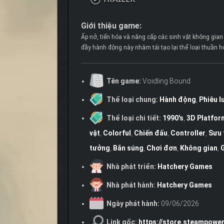
Giới thiệu game:
Ấp nở, tiến hóa và nâng cấp các sinh vật không gi
đầy hành động này nhằm tái tạo lại thể loại thuần h
Tên game:
Voidling Bound
Thể loại chung:
Hành động
,
Phiêu l
Thể loại chi tiết:
1990's
,
3D Platfor
vật
,
Colorful
,
Chiến đấu
,
Controller
,
Sưu 
tưởng
,
Bắn súng
,
Chơi đơn
,
Không gian
,
G
Nhà phát triển:
Hatchery Games
Nhà phát hành:
Hatchery Games
Ngày phát hành:
09/06/2026
Link gốc:
https://store.steampowe