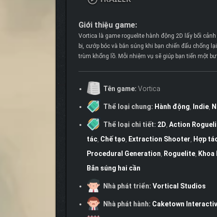
Giới thiệu game:
Vortica là game roguelite hành động 2D lấy bối cảnh 
bị, cướp bóc và bắn súng khi bạn chiến đấu chống lạ
trùm khổng lồ. Mỗi nhiệm vụ sẽ giúp bạn tiến một bướ
Tên game:
Vortica
Thể loại chung:
Hành động
,
Indie
,
N
Thể loại chi tiết:
2D
,
Action Roguel
tác
,
Chế tạo
,
Extraction Shooter
,
Hợp tá
Procedural Generation
,
Roguelite
,
Khoa 
Bắn súng hai cần
Nhà phát triển:
Vortical Studios
Nhà phát hành:
Caketown Interacti